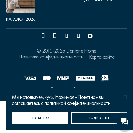
КАТАЛОГ 2026
© 2015-2026 Dantone Home
Политика конфиденциальности
Карта сайта
Сделано в ONY
Мы используем куки. Нажимая «Понятно» вы
соглашаетесь с политикой конфиденциальности
Ваш город Москва?
ПОНЯТНО
ДА, ВЕРНО
НЕТ, ИЗМЕНИТЬ
ПОДРОБНЕЕ