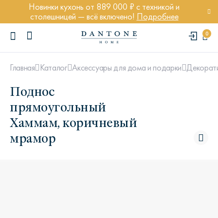
Новинки кухонь от 889 000 ₽ с техникой и
столешницей — всё включено!
Подробнее
0
Главная
Каталог
Аксессуары для дома и подарки
Декорати
Поднос
прямоугольный
Хаммам, коричневый
ПОПУЛЯРНЫЕ ЗАПРОСЫ
мрамор
Диван Марсель
Кресло Энди
Кровать Ньюбери
Стул Престон
Textures