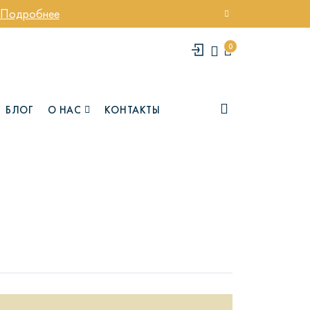
Подробнее
0
БЛОГ
О НАС
КОНТАКТЫ
елси
Юми