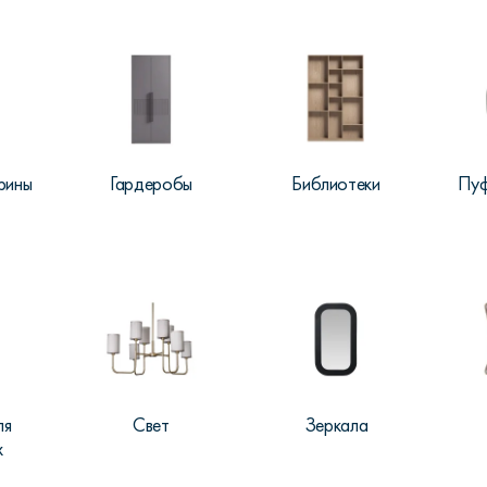
рины
Гардеробы
Библиотеки
Пуф
ля
Свет
Зеркала
х