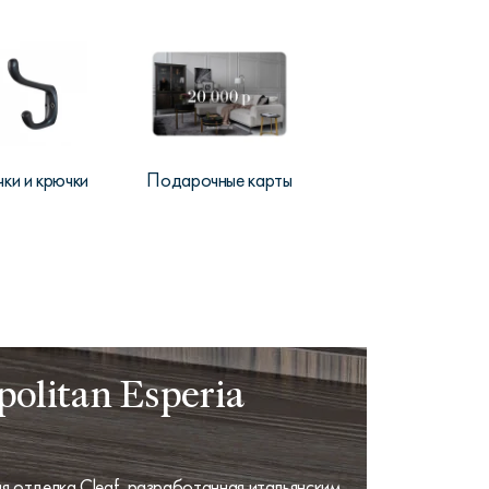
чки и крючки
Подарочные карты
olitan Esperia
 отделка Cleaf, разработанная итальянским