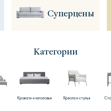
Суперцены
Сити
Джей
Б
Категории
Тауэр
Брутал
Б
Кровати и изголовья
Кресла и стулья
Сто