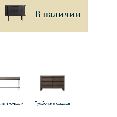
В наличии
рутал22
Аптаун
эйсик
№1
лы и консоли
Тумбочки и комоды