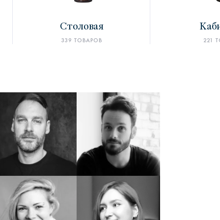
Столовая
Каб
339 ТОВАРОВ
221 