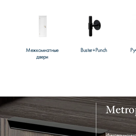
Межкомнатные
Buster+Punch
Ру
двери
Metrop
Инновационная