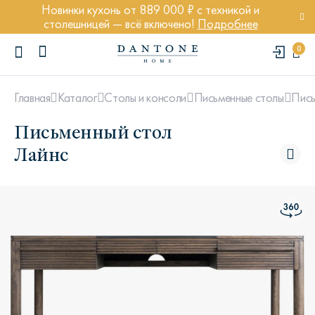
Новинки кухонь от 889 000 ₽ с техникой и
столешницей — всё включено!
Подробнее
0
Пись
Главная
Каталог
Столы и консоли
Письменные столы
Письменный стол
Лайнс
ПОПУЛЯРНЫЕ ЗАПРОСЫ
Диван Марсель
Кресло Энди
Кровать Ньюбери
Стул Престон
Textures