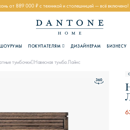
хонь от 889 000 ₽ с техникой и столешницей — всё включено!
ШОУРУМЫ
ПОКУПАТЕЛЯМ
ДИЗАЙНЕРАМ
БИЗНЕСУ
Навесная тумба Лайнс
атные тумбочки
Коллекции
6
Глазго
Хэмптон
Ч