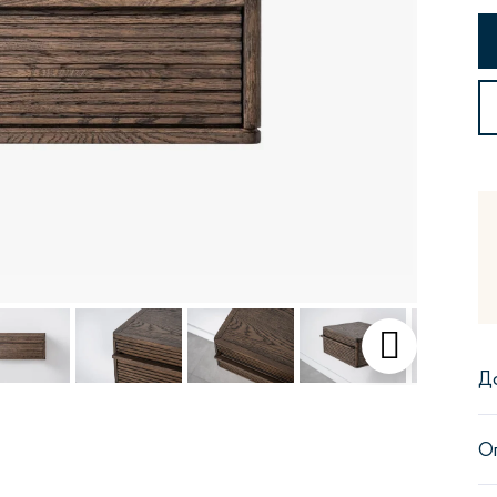
Сити
Джей
Б
Тауэр
Брутал
Б
Д
О