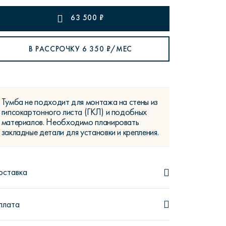
63 500
₽
В РАССРОЧКУ
6 350
₽/МЕС
рутал22
Аптаун
Тумба не подходит для монтажа на стены из
гипсокартонного листа (ГКЛ) и подобных
материалов. Необходимо планировать
закладные детали для установки и крепления.
эйсик
№1
оставка
плата