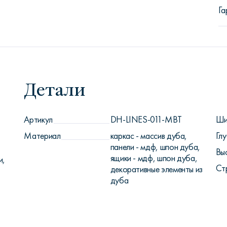
Га
Детали
Артикул
DH-LINES-011-MBT
Ши
Материал
каркас - массив дуба,
Глу
панели - мдф, шпон дуба,
Вы
ящики - мдф, шпон дуба,
и,
Ст
декоративные элементы из
дуба