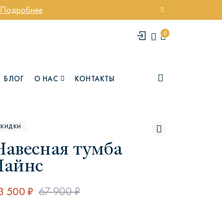
Подробнее
0
БЛОГ
О НАС
КОНТАКТЫ
СКИДКИ
Навесная тумба
Лайнс
3 500 ₽
67 900 ₽
елси
Юми