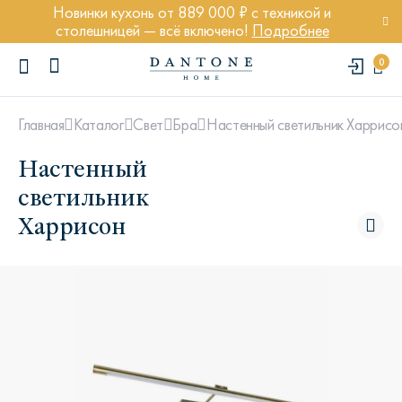
Новинки кухонь от 889 000 ₽ с техникой и
столешницей — всё включено!
Подробнее
0
Настенный светильник Харрисо
Главная
Каталог
Свет
Бра
Настенный
светильник
Харрисон
ПОПУЛЯРНЫЕ ЗАПРОСЫ
Диван Марсель
Кресло Энди
Кровать Ньюбери
Стул Престон
Textures