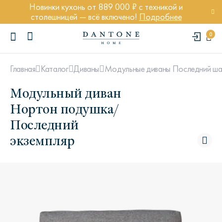
Новинки кухонь от 889 000 ₽ с техникой и
столешницей — всё включено!
Подробнее
0
Главная
Каталог
Диваны
Модульные диваны Последний ша
Модульный диван
Нортон подушка/
Последний
ПОПУЛЯРНЫЕ ЗАПРОСЫ
экземпляр
Диван Марсель
Кресло Энди
Кровать Ньюбери
Стул Престон
Textures