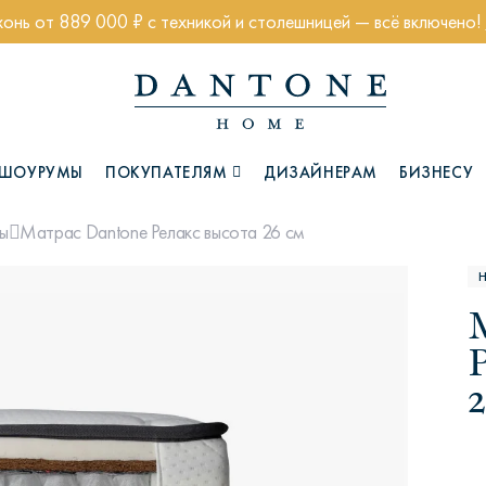
хонь от 889 000 ₽ с техникой и столешницей — всё включено!
ШОУРУМЫ
ПОКУПАТЕЛЯМ
ДИЗАЙНЕРАМ
БИЗНЕСУ
Матрас Dantone Релакс высота 26 см
ы
Коллекции
Н
2
Глазго
Хэмптон
Ч