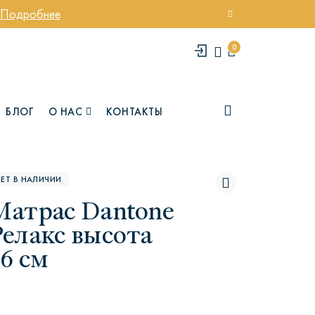
Подробнее
0
БЛОГ
О НАС
КОНТАКТЫ
ЕТ В НАЛИЧИИ
Матрас Dantone
Релакс высота
6 см
елси
Юми