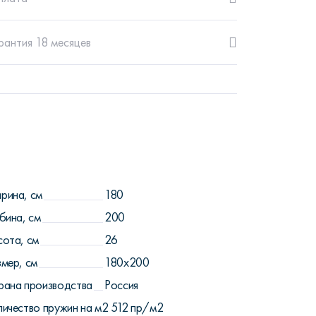
рантия 18 месяцев
рина, см
180
бина, см
200
сота, см
26
змер, см
180х200
рана производства
Россия
личество пружин на м2
512 пр/м2