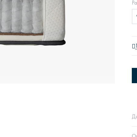
Ра
Сити
Джей
Б
Тауэр
Брутал
Б
Д
О