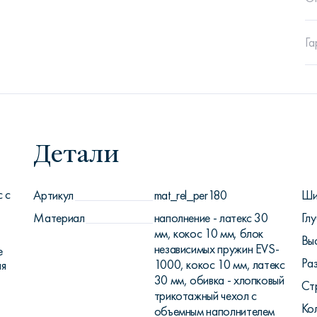
Га
Детали
 с
Артикул
mat_rel_per180
Ши
Материал
наполнение - латекс 30
Глу
мм, кокос 10 мм, блок
Вы
независимых пружин EVS-
е
Ра
1000, кокос 10 мм, латекс
ая
30 мм, обивка - хлопковый
Ст
трикотажный чехол с
Ко
объемным наполнителем