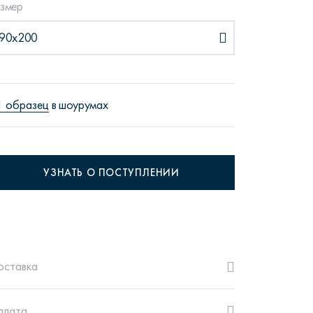
змер
90х200
рутал22
Аптаун
1 образец
в шоурумах
УЗНАТЬ О ПОСТУПЛЕНИИ
эйсик
№1
оставка
плата