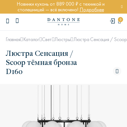
Новинки кухонь от 889 000 ₽ с техникой и
столешницей — всё включено!
Подробнее
0
Люстра Сенсация / Scoop
Главная
Каталог
Свет
Люстры
Люстра Сенсация /
Scoop тёмная бронза
D160
ПОПУЛЯРНЫЕ ЗАПРОСЫ
Диван Марсель
Кресло Энди
Кровать Ньюбери
Стул Престон
Textures