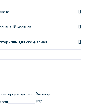
плата
рантия 18 месяцев
атериалы для скачивания
рана производства
Вьетнам
трон
Е27