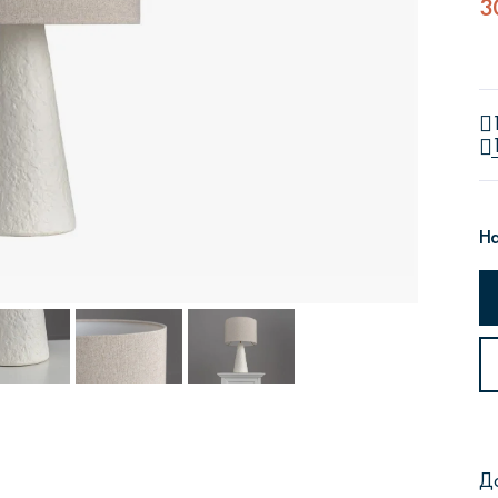
3
Сити
Джей
Б
На
Тауэр
Брутал
Б
Д