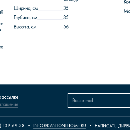
Ко
Ширина, см
35
Мо
ый
Глубина, см
35
ке
Высота, см
56
а
ее
рассылке
оглашение
) 139-69-38
INFO@DANTONEHOME.RU
НАПИСАТЬ ДИРЕ