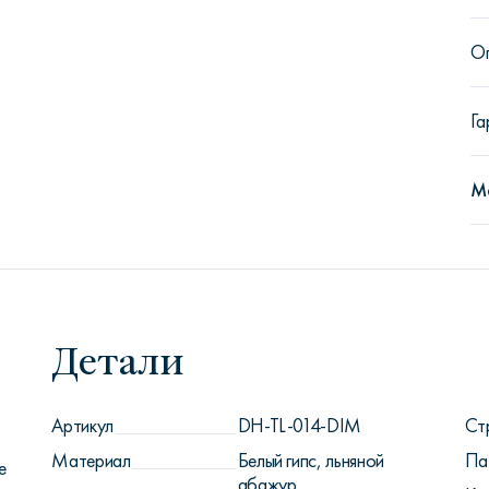
О
Га
М
Детали
Артикул
DH-TL-014-DIM
Ст
Материал
Белый гипс, льняной
Па
е
абажур