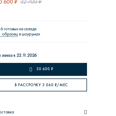
0 600 ₽
32 700 ₽
16 готовых на складе
рутал22
Аптаун
1 образец
в шоурумах
 заказ к 22.11.2026
30 600
₽
эйсик
№1
В РАССРОЧКУ
3 060
₽/МЕС
оставка