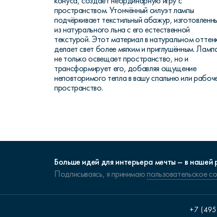
конуса, создаёт неординарную игру с
пространством. Утончённый силуэт лампы
подчёркивает текстильный абажур, изготовленн
из натурального льна с его естественной
текстурой. Этот материал в натуральном оттен
делает свет более мягким и приглушённым. Ламп
не только освещает пространство, но и
трансформирует его, добавляя ощущение
неповторимого тепла в вашу спальню или рабоч
пространство.
Больше идей для интерьера мечты – в нашей 
Подписываясь, я принимаю
пользовательское с
+7 (495