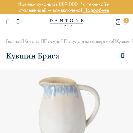
Новинки кухонь от 889 000 ₽ с техникой и
столешницей — всё включено!
Подробнее
0
Кувшин 
Главная
Каталог
Посуда
Посуда для сервировки
Кувшин Бриса
ПОПУЛЯРНЫЕ ЗАПРОСЫ
Диван Марсель
Кресло Энди
Кровать Ньюбери
Стул Престон
Textures