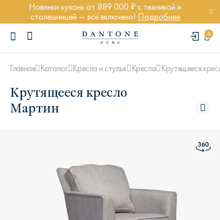
Новинки кухонь от 889 000 ₽ с техникой и
столешницей — всё включено!
Подробнее
0
Крутящееся кре
Главная
Каталог
Кресла и стулья
Кресла
Крутящееся кресло
Мартин
ПОПУЛЯРНЫЕ ЗАПРОСЫ
Диван Марсель
Кресло Энди
Кровать Ньюбери
Стул Престон
Textures