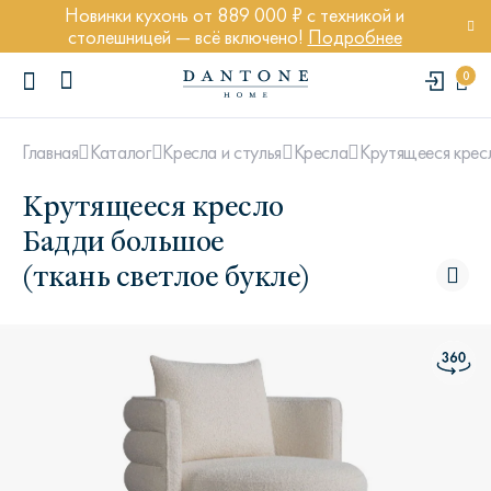
Новинки кухонь от 889 000 ₽ с техникой и
столешницей — всё включено!
Подробнее
0
Крутящееся крес
Главная
Каталог
Кресла и стулья
Кресла
Крутящееся кресло
Бадди большое
(ткань светлое букле)
ПОПУЛЯРНЫЕ ЗАПРОСЫ
Диван Марсель
Кресло Энди
Кровать Ньюбери
Стул Престон
Textures