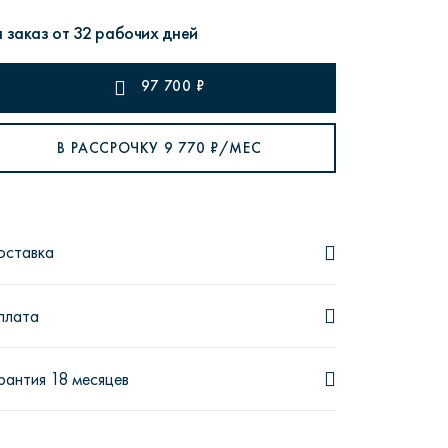
 заказ от 32 рабочих дней
97 700
₽
рутал22
Аптаун
В РАССРОЧКУ
9 770
₽/МЕС
оставка
эйсик
№1
плата
рантия 18 месяцев