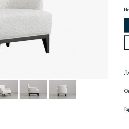
На
Сити
Джей
Б
Д
Тауэр
Брутал
Б
О
Га