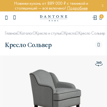
Новинки кухонь от 889 000 ₽ с техникой и
столешницей — всё включено!
Подробнее
0
Кресло Сольвер
Главная
Каталог
Кресла и стулья
Кресла
Кресло Сольвер
ПОПУЛЯРНЫЕ ЗАПРОСЫ
Диван Марсель
Кресло Энди
Кровать Ньюбери
Стул Престон
Textures