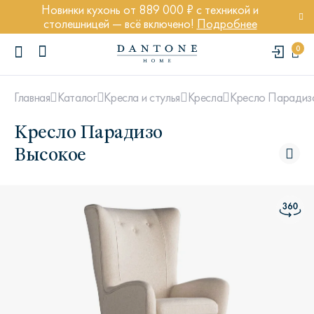
Новинки кухонь от 889 000 ₽ с техникой и
столешницей — всё включено!
Подробнее
0
Кресло Парадиз
Главная
Каталог
Кресла и стулья
Кресла
Кресло Парадизо
Высокое
ПОПУЛЯРНЫЕ ЗАПРОСЫ
Диван Марсель
Кресло Энди
Кровать Ньюбери
Стул Престон
Textures