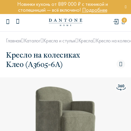
Новинки кухонь от 889 000 ₽ с техникой и
столешницей — всё включено!
Подробнее
0
Кресло на колес
Главная
Каталог
Кресла и стулья
Кресла
Кресло на колесиках
Клео (A3605-6A)
ПОПУЛЯРНЫЕ ЗАПРОСЫ
Диван Марсель
Кресло Энди
Кровать Ньюбери
Стул Престон
Textures