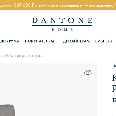
хонь от 889 000 ₽ с техникой и столешницей — всё включено!
ШОУРУМЫ
ПОКУПАТЕЛЯМ
ДИЗАЙНЕРАМ
БИЗНЕСУ
сло Морган раскладное
Коллекции
1
Глазго
Хэмптон
Ч