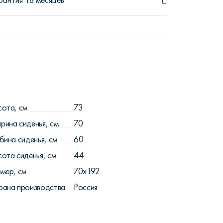
рантия 18 месяцев
сота, см
73
рина сиденья, см
70
бина сиденья, см
60
сота сиденья, см
44
змер, см
70х192
рана производства
Россия