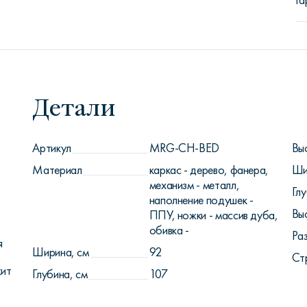
Га
Детали
Артикул
MRG-CH-BED
Вы
Материал
каркас - дерево, фанера,
Ши
механизм - металл,
Глу
наполнение подушек -
Вы
ППУ, ножки - массив дуба,
обивка -
Ра
я
Ширина, см
92
Ст
жит
Глубина, см
107