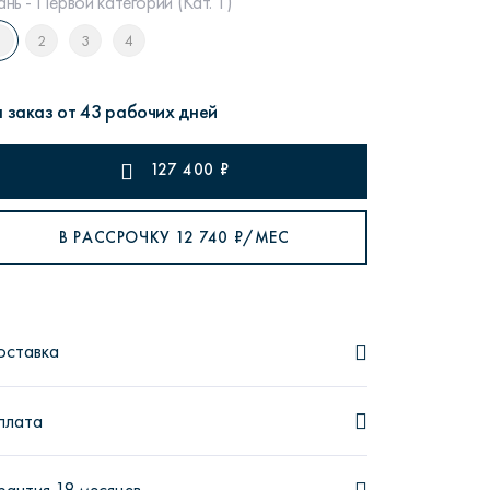
ань - Первой категории (Кат. 1)
1
2
3
4
 заказ от 43 рабочих дней
рутал22
Аптаун
127 400
₽
В РАССРОЧКУ
12 740
₽/МЕС
эйсик
№1
оставка
плата