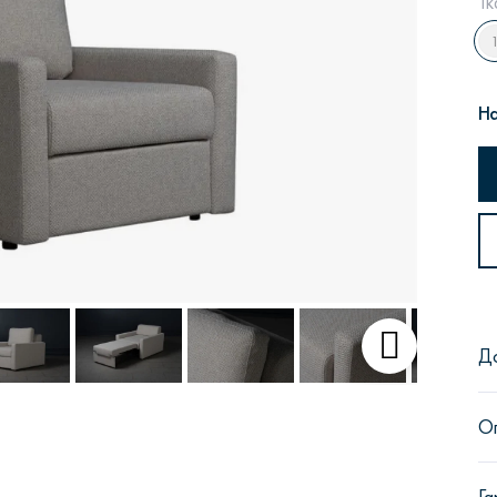
Тк
На
Сити
Джей
Б
Тауэр
Брутал
Б
Д
О