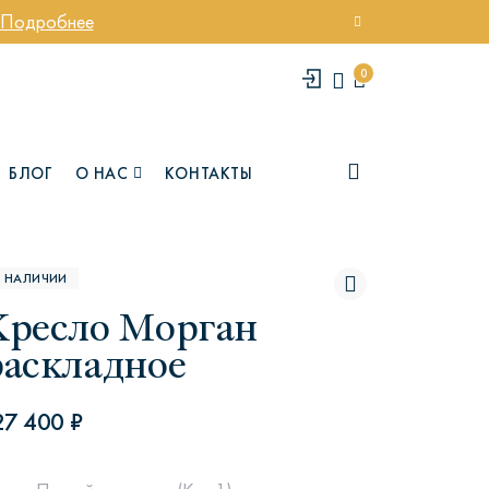
Подробнее
0
БЛОГ
О НАС
КОНТАКТЫ
В НАЛИЧИИ
Кресло Морган
раскладное
27 400 ₽
елси
Юми