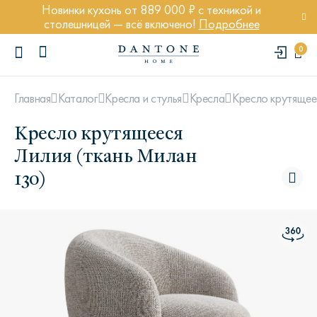
Новинки кухонь от 889 000 ₽ с техникой и
столешницей — всё включено!
Подробнее
0
Кресло крутящее
Главная
Каталог
Кресла и стулья
Кресла
Кресло крутящееся
Лилия (ткань Милан
130)
ПОПУЛЯРНЫЕ ЗАПРОСЫ
Диван Марсель
Кресло Энди
Кровать Ньюбери
Стул Престон
Textures