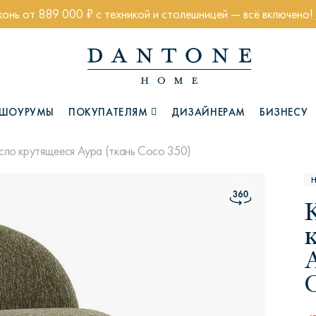
хонь от 889 000 ₽ с техникой и столешницей — всё включено!
ШОУРУМЫ
ПОКУПАТЕЛЯМ
ДИЗАЙНЕРАМ
БИЗНЕСУ
сло крутящееся Аура (ткань Coco 350)
Коллекции
C
Глазго
Хэмптон
Ч