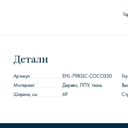
Га
Детали
Артикул
EHL-7983LC-COCO350
Глу
Материал
Дерево, ППУ, ткань
Вы
Ширина, см
69
Ст