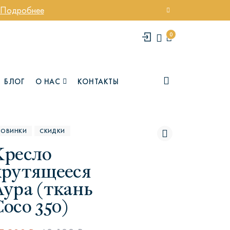
Подробнее
0
БЛОГ
О НАС
КОНТАКТЫ
НОВИНКИ
СКИДКИ
Кресло
крутящееся
Аура (ткань
oco 350)
елси
Юми