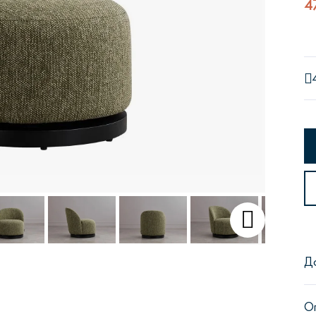
4
Сити
Джей
Б
Тауэр
Брутал
Б
Д
О