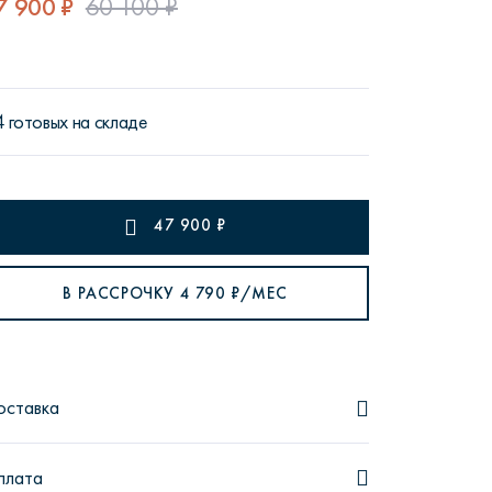
7 900 ₽
60 100 ₽
4 готовых на складе
рутал22
Аптаун
47 900
₽
В РАССРОЧКУ
4 790
₽/МЕС
эйсик
№1
оставка
плата