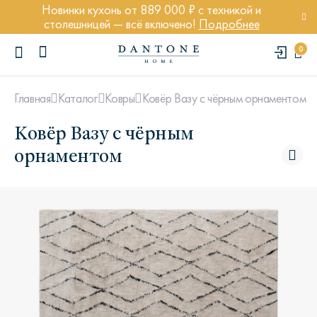
Новинки кухонь от 889 000 ₽ с техникой и
столешницей — всё включено!
Подробнее
0
Ковёр Вазу с чёрным орнаментом
Главная
Каталог
Ковры
Ковёр Вазу с чёрным
орнаментом
ПОПУЛЯРНЫЕ ЗАПРОСЫ
Диван Марсель
Кресло Энди
Кровать Ньюбери
Стул Престон
Textures