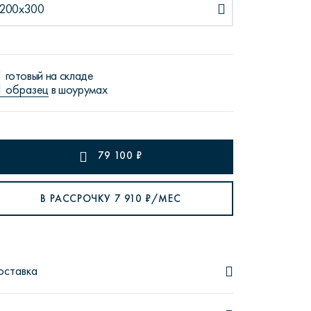
200x300
1 готовый на складе
1 образец
в шоурумах
рутал22
Аптаун
79 100
₽
В РАССРОЧКУ
7 910
₽/МЕС
эйсик
№1
оставка