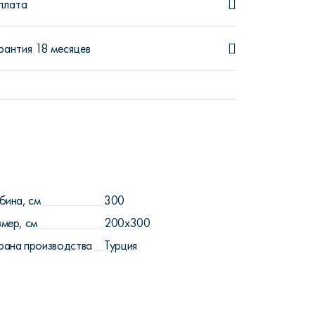
плата
рантия 18 месяцев
бина, см
300
змер, см
200x300
рана производства
Турция