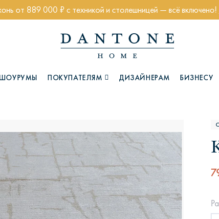
хонь от 889 000 ₽ с техникой и столешницей — всё включено!
ШОУРУМЫ
ПОКУПАТЕЛЯМ
ДИЗАЙНЕРАМ
БИЗНЕСУ
Коллекции
К
7
Глазго
Хэмптон
Ч
Ра