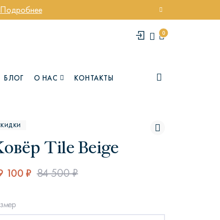
Подробнее
0
БЛОГ
О НАС
КОНТАКТЫ
СКИДКИ
овёр Tile Beige
9 100 ₽
84 500 ₽
елси
Юми
змер