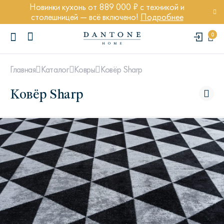
Новинки кухонь от 889 000 ₽ с техникой и
столешницей — всё включено!
Подробнее
0
Ковёр Sharp
Главная
Каталог
Ковры
Ковёр Sharp
ПОПУЛЯРНЫЕ ЗАПРОСЫ
Диван Марсель
Кресло Энди
Кровать Ньюбери
Стул Престон
Textures