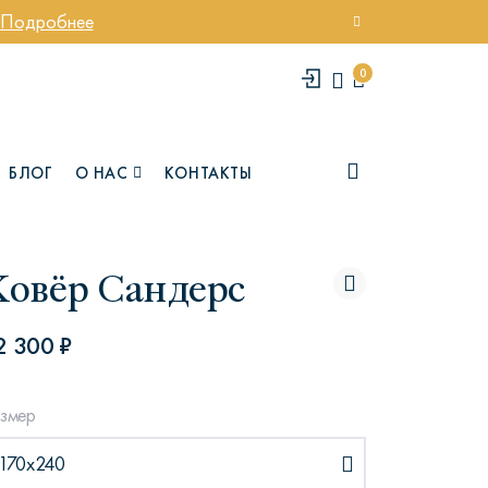
Подробнее
0
БЛОГ
О НАС
КОНТАКТЫ
Ковёр Сандерс
2 300 ₽
змер
елси
Юми
170x240