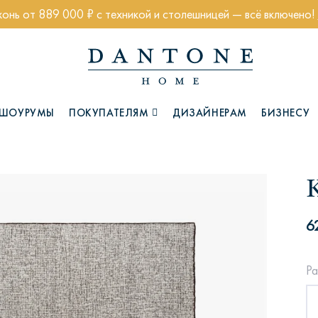
хонь от 889 000 ₽ с техникой и столешницей — всё включено!
ШОУРУМЫ
ПОКУПАТЕЛЯМ
ДИЗАЙНЕРАМ
БИЗНЕСУ
Коллекции
6
Ра
Глазго
Хэмптон
Ч