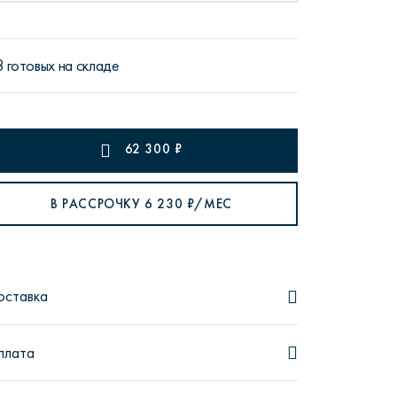
8 готовых на складе
рутал22
Аптаун
62 300
₽
В РАССРОЧКУ
6 230
₽/МЕС
эйсик
№1
оставка
плата