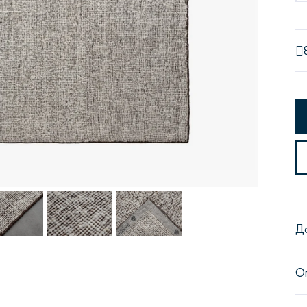
Сити
Джей
Б
Тауэр
Брутал
Б
Д
О