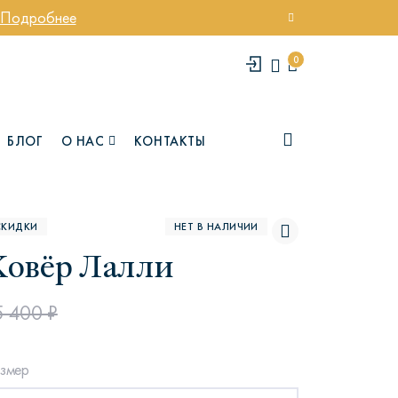
Подробнее
0
БЛОГ
О НАС
КОНТАКТЫ
СКИДКИ
НЕТ В НАЛИЧИИ
Ковёр Лалли
5 400 ₽
елси
Юми
змер