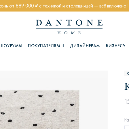
хонь от 889 000 ₽ с техникой и столешницей — всё включено!
ШОУРУМЫ
ПОКУПАТЕЛЯМ
ДИЗАЙНЕРАМ
БИЗНЕСУ
Коллекции
1
Глазго
Хэмптон
Ч
Ра