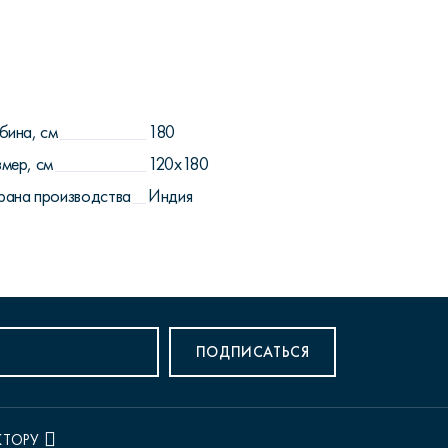
бина, см
180
змер, см
120x180
рана производства
Индия
ПОДПИСАТЬСЯ
КТОРУ