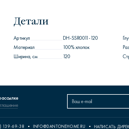
Детали
Артикул
DH-SSR0011-120
Глу
Материал
100% хлопок
Ра
Ширина, см
120
Ст
рассылке
оглашение
) 139-69-38
INFO@DANTONEHOME.RU
НАПИСАТЬ ДИРЕ