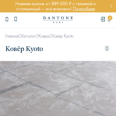
Новинки кухонь от 889 000 ₽ с техникой и
столешницей — всё включено!
Подробнее
0
Ковёр Kyoto
Главная
Каталог
Ковры
Ковёр Kyoto
ПОПУЛЯРНЫЕ ЗАПРОСЫ
Диван Марсель
Кресло Энди
Кровать Ньюбери
Стул Престон
Textures