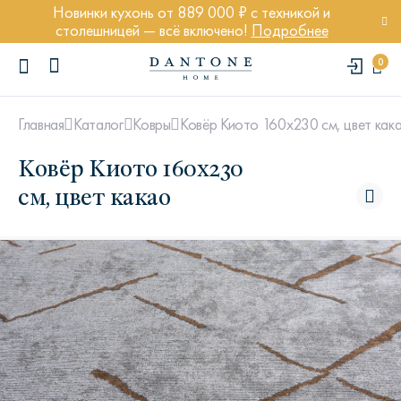
Новинки кухонь от 889 000 ₽ с техникой и
столешницей — всё включено!
Подробнее
0
Ковёр Киото 160х230 см, цвет как
Главная
Каталог
Ковры
Ковёр Киото 160х230
см, цвет какао
ПОПУЛЯРНЫЕ ЗАПРОСЫ
Диван Марсель
Кресло Энди
Кровать Ньюбери
Стул Престон
Textures