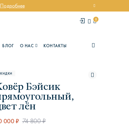
Подробнее
0
БЛОГ
О НАС
КОНТАКТЫ
СКИДКИ
Ковёр Бэйсик
прямоугольный,
цвет лён
елси
Юми
0 000 ₽
74 800 ₽