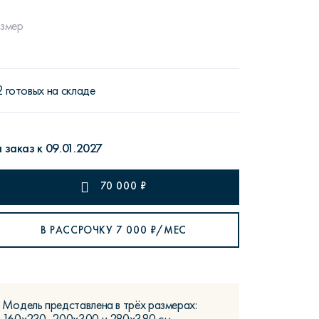
змер
2 готовых на складе
рутал22
Аптаун
 заказ к 09.01.2027
70 000
₽
эйсик
№1
В РАССРОЧКУ
7 000
₽/МЕС
Модель представлена в трёх размерах: