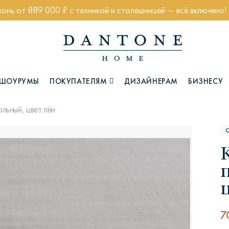
хонь от 889 000 ₽ с техникой и столешницей — всё включено!
ШОУРУМЫ
ПОКУПАТЕЛЯМ
ДИЗАЙНЕРАМ
БИЗНЕСУ
льный, цвет лён
Коллекции
Глазго
Хэмптон
Ч
7