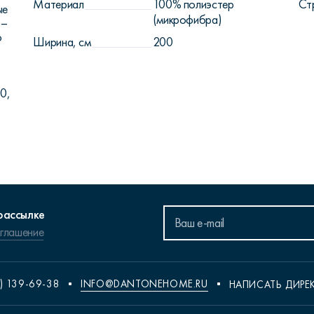
Материал
100% полиэстер
Ст
ые
(микрофибра)
 –
о
Ширина, см
200
30,
рассылке
оглашение
) 139-69-38
INFO@DANTONEHOME.RU
НАПИСАТЬ ДИРЕ