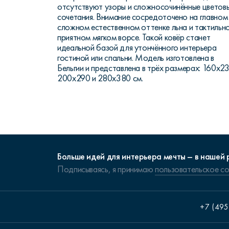
отсутствуют узоры и сложносочинённые цветов
сочетания. Внимание сосредоточено на главном
сложном естественном оттенке льна и тактильн
приятном мягком ворсе. Такой ковёр станет
идеальной базой для утончённого интерьера
гостиной или спальни. Модель изготовлена в
Бельгии и представлена в трёх размерах: 160x2
200x290 и 280x380 см.
Больше идей для интерьера мечты – в нашей 
Подписываясь, я принимаю
пользовательское с
+7 (495