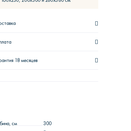
160x230, 200x300 и 280x380 см.
оставка
плата
рантия 18 месяцев
бина, см
300