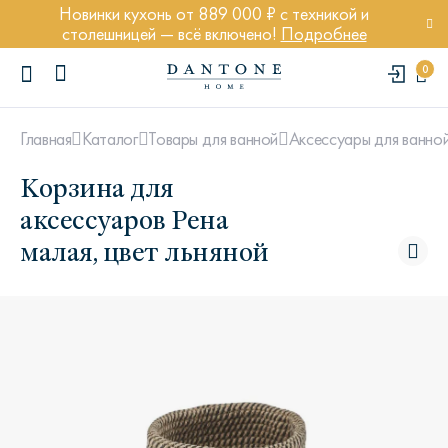
Новинки кухонь от 889 000 ₽ с техникой и
столешницей — всё включено!
Подробнее
0
Главная
Каталог
Товары для ванной
Аксессуары для ванно
Корзина для
аксессуаров Рена
малая, цвет льняной
ПОПУЛЯРНЫЕ ЗАПРОСЫ
Диван Марсель
Кресло Энди
Кровать Ньюбери
Стул Престон
Textures