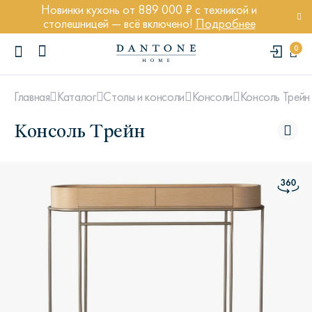
Новинки кухонь от 889 000 ₽ с техникой и
столешницей — всё включено!
Подробнее
0
Консоль Трейн
Главная
Каталог
Столы и консоли
Консоли
Консоль Трейн
ПОПУЛЯРНЫЕ ЗАПРОСЫ
Диван Марсель
Кресло Энди
Кровать Ньюбери
Стул Престон
Textures