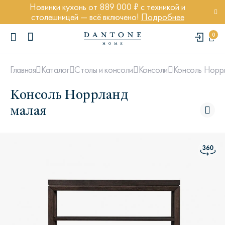
Новинки кухонь от 889 000 ₽ с техникой и
столешницей — всё включено!
Подробнее
0
Консоль Норр
Главная
Каталог
Столы и консоли
Консоли
Консоль Норрланд
малая
ПОПУЛЯРНЫЕ ЗАПРОСЫ
Диван Марсель
Кресло Энди
Кровать Ньюбери
Стул Престон
Textures