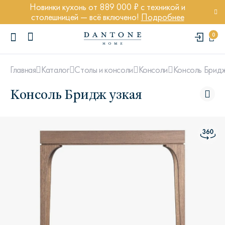
Новинки кухонь от 889 000 ₽ с техникой и
столешницей — всё включено!
Подробнее
0
Консоль Бридж
Главная
Каталог
Столы и консоли
Консоли
Консоль Бридж узкая
ПОПУЛЯРНЫЕ ЗАПРОСЫ
Диван Марсель
Кресло Энди
Кровать Ньюбери
Стул Престон
Textures