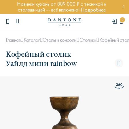
Новинки кухонь от 889 000 ₽ с техникой и
столешницей — всё включено!
Подробнее
0
Кофейный стол
Главная
Каталог
Столы и консоли
Столики
Кофейный столик
Уайлд мини rainbow
ПОПУЛЯРНЫЕ ЗАПРОСЫ
Диван Марсель
Кресло Энди
Кровать Ньюбери
Стул Престон
Textures