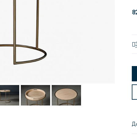
8
Сити
Джей
Б
Тауэр
Брутал
Б
Д