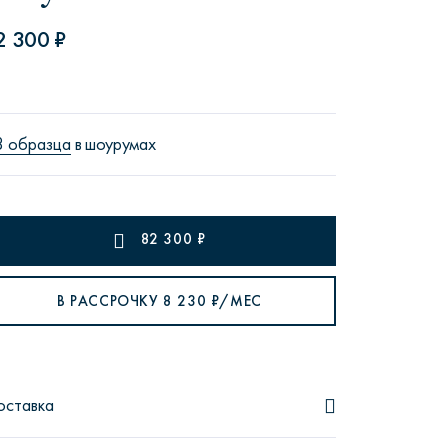
2 300 ₽
рутал22
Аптаун
3 образца
в шоурумах
82 300
₽
эйсик
№1
В РАССРОЧКУ
8 230
₽/МЕС
оставка