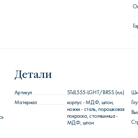
О
Га
Детали
Артикул
STdL555-LGHT/BRSS (rus)
Ши
-
Материал
корпус - МДФ, шпон,
Глу
ножки - сталь, порошковая
Вы
покраска, столешница -
сь
Ст
МДФ, шпон