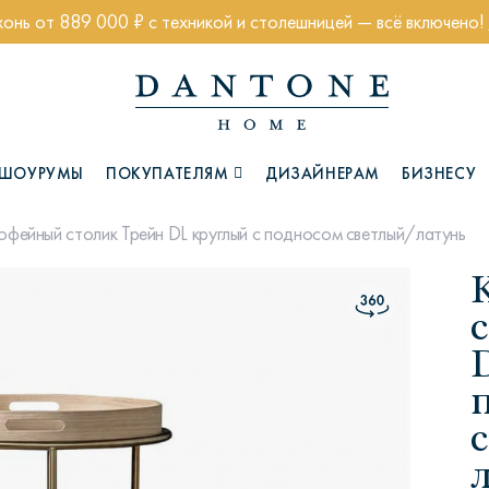
хонь от 889 000 ₽ с техникой и столешницей — всё включено!
ШОУРУМЫ
ПОКУПАТЕЛЯМ
ДИЗАЙНЕРАМ
БИЗНЕСУ
офейный столик Трейн DL круглый с подносом светлый/латунь
Коллекции
Глазго
Хэмптон
Ч