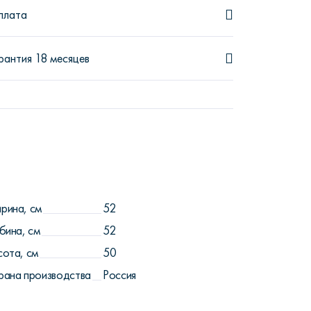
плата
рантия 18 месяцев
рина, см
52
бина, см
52
сота, см
50
рана производства
Россия