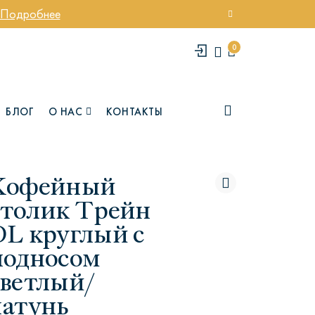
Подробнее
0
БЛОГ
О НАС
КОНТАКТЫ
Кофейный
столик Трейн
DL круглый с
подносом
светлый/
елси
Юми
латунь