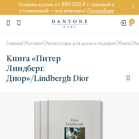
Новинки кухонь от 889 000 ₽ с техникой и
столешницей — всё включено!
Подробнее
0
Кн
Главная
Каталог
Аксессуары для дома и подарки
Книги
Книга «Питер
Линдберг.
Диор»/Lindbergh Dior
ПОПУЛЯРНЫЕ ЗАПРОСЫ
Диван Марсель
Кресло Энди
Кровать Ньюбери
Стул Престон
Textures