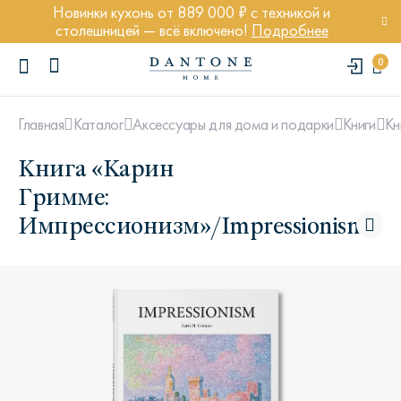
Новинки кухонь от 889 000 ₽ с техникой и
столешницей — всё включено!
Подробнее
0
Кн
Главная
Каталог
Аксессуары для дома и подарки
Книги
Книга «Карин
Гримме:
Импрессионизм»/Impressionism
ПОПУЛЯРНЫЕ ЗАПРОСЫ
Диван Марсель
Кресло Энди
Кровать Ньюбери
Стул Престон
Textures