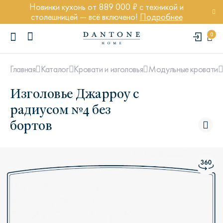
Новинки кухонь от 889 000 ₽ с техникой и
столешницей — всё включено!
Подробнее
0
Главная
Каталог
Кровати и изголовья
Модульные кровати
Изголовье Джарроу с
радиусом №4 без
бортов
ПОПУЛЯРНЫЕ ЗАПРОСЫ
Диван Марсель
Кресло Энди
Кровать Ньюбери
Стул Престон
Textures