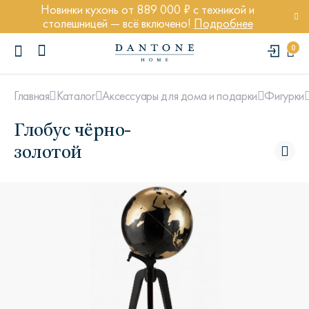
Новинки кухонь от 889 000 ₽ с техникой и
столешницей — всё включено!
Подробнее
0
Главная
Каталог
Аксессуары для дома и подарки
Фигурки
Глобус чёрно-
золотой
ПОПУЛЯРНЫЕ ЗАПРОСЫ
Диван Марсель
Кресло Энди
Кровать Ньюбери
Стул Престон
Textures