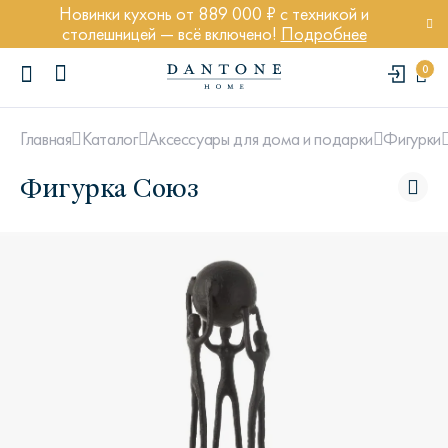
Новинки кухонь от 889 000 ₽ с техникой и
столешницей — всё включено!
Подробнее
0
Главная
Каталог
Аксессуары для дома и подарки
Фигурки
Фигурка Союз
ПОПУЛЯРНЫЕ ЗАПРОСЫ
Диван Марсель
Кресло Энди
Кровать Ньюбери
Стул Престон
Textures