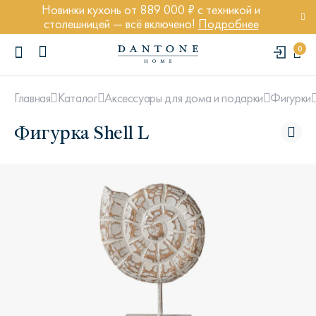
Новинки кухонь от 889 000 ₽ с техникой и
столешницей — всё включено!
Подробнее
0
Главная
Каталог
Аксессуары для дома и подарки
Фигурки
Фигурка Shell L
ПОПУЛЯРНЫЕ ЗАПРОСЫ
Диван Марсель
Кресло Энди
Кровать Ньюбери
Стул Престон
Textures