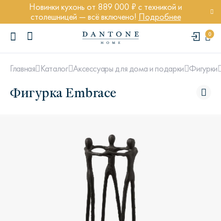
Новинки кухонь от 889 000 ₽ с техникой и
столешницей — всё включено!
Подробнее
0
Главная
Каталог
Аксессуары для дома и подарки
Фигурки
Фигурка Embrace
ПОПУЛЯРНЫЕ ЗАПРОСЫ
Диван Марсель
Кресло Энди
Кровать Ньюбери
Стул Престон
Textures