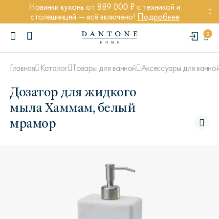
Новинки кухонь от 889 000 ₽ с техникой и
столешницей — всё включено!
Подробнее
0
Главная
Каталог
Товары для ванной
Аксессуары для ванно
Дозатор для жидкого
мыла Хаммам, белый
мрамор
ПОПУЛЯРНЫЕ ЗАПРОСЫ
Диван Марсель
Кресло Энди
Кровать Ньюбери
Стул Престон
Textures