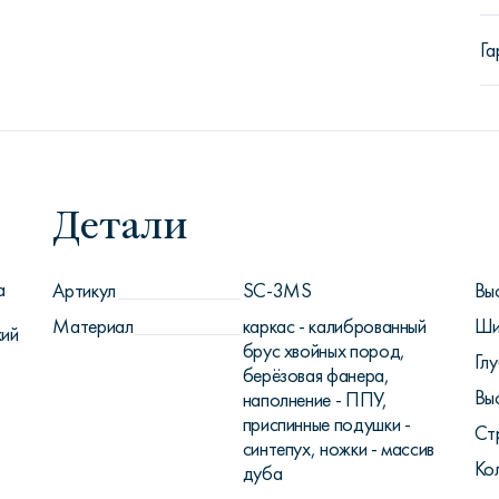
Га
Детали
а
Артикул
SC-3MS
Вы
Материал
каркас - калиброванный
Ши
кий
брус хвойных пород,
Глу
берёзовая фанера,
Вы
наполнение - ППУ,
приспинные подушки -
Ст
синтепух, ножки - массив
Ко
дуба