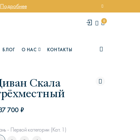
Подробнее
0
БЛОГ
О НАС
КОНТАКТЫ
Диван Скала
трёхместный
37 700 ₽
елси
Юми
ань - Первой категории (Кат. 1)