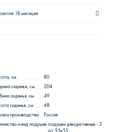
рантия 18 месяцев
сота, см
80
рина сиденья, см
204
бина сиденья, см
49
сота сиденья, см
48
рана производства
Россия
личество и вид подушек
подушки декоративные - 3
шт 55х55