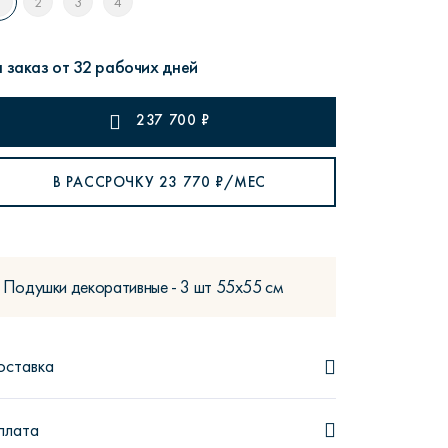
1
2
3
4
 заказ от 32 рабочих дней
237 700
₽
рутал22
Аптаун
В РАССРОЧКУ
23 770
₽/МЕС
Подушки декоративные - 3 шт 55х55 см
эйсик
№1
оставка
плата