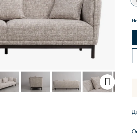
На
Сити
Джей
Б
Тауэр
Брутал
Б
Д
О