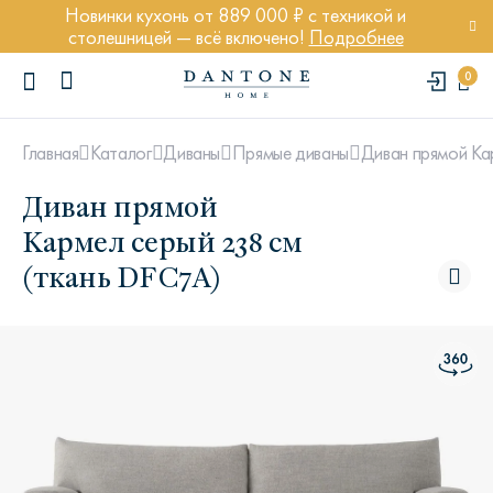
Новинки кухонь от 889 000 ₽ с техникой и
столешницей — всё включено!
Подробнее
0
Диван прямой Ка
Главная
Каталог
Диваны
Прямые диваны
Диван прямой
Кармел серый 238 см
(ткань DFC7A)
ПОПУЛЯРНЫЕ ЗАПРОСЫ
Диван Марсель
Кресло Энди
Кровать Ньюбери
Стул Престон
Textures