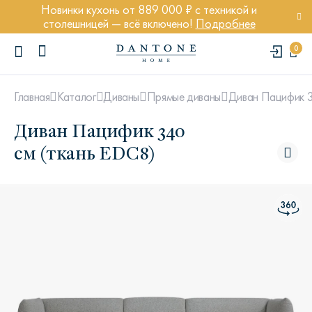
Новинки кухонь от 889 000 ₽ с техникой и
столешницей — всё включено!
Подробнее
0
Диван Пацифик 3
Главная
Каталог
Диваны
Прямые диваны
Диван Пацифик 340
см (ткань EDC8)
ПОПУЛЯРНЫЕ ЗАПРОСЫ
Диван Марсель
Кресло Энди
Кровать Ньюбери
Стул Престон
Textures