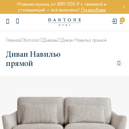
Новинки кухонь от 889 000 ₽ с техникой и
столешницей — всё включено!
Подробнее
0
Диван Навильо прямой
Главная
Каталог
Диваны
Диван Навильо
прямой
ПОПУЛЯРНЫЕ ЗАПРОСЫ
Диван Марсель
Кресло Энди
Кровать Ньюбери
Стул Престон
Textures