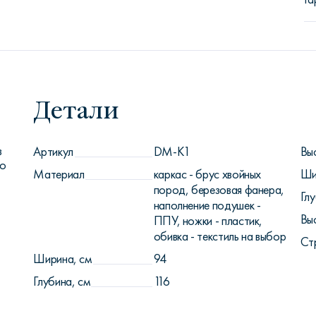
Детали
в
Артикул
DM-K1
Вы
по
Материал
каркас - брус хвойных
Ши
пород, березовая фанера,
Глу
наполнение подушек -
Вы
ППУ, ножки - пластик,
обивка - текстиль на выбор
Ст
Ширина, см
94
Глубина, см
116