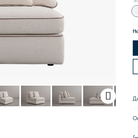
Тк
На
Сити
Джей
Б
Тауэр
Брутал
Б
Д
О
Га