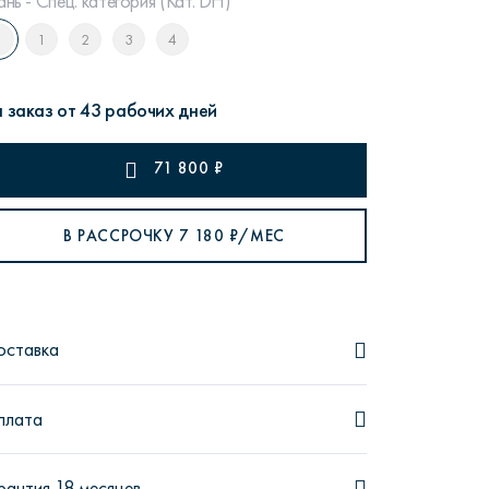
ань - Спец. категория (Кат. DH)
1
2
3
4
 заказ от 43 рабочих дней
рутал22
Аптаун
71 800
₽
В РАССРОЧКУ
7 180
₽/МЕС
эйсик
№1
оставка
плата
рантия 18 месяцев