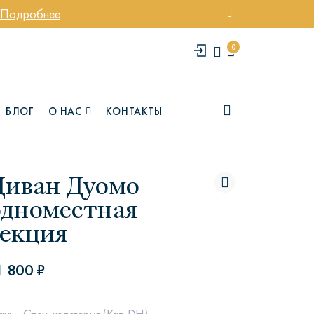
Подробнее
0
БЛОГ
О НАС
КОНТАКТЫ
Диван Дуомо
одноместная
секция
1 800 ₽
елси
Юми