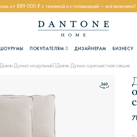
хонь от 889 000 ₽ с техникой и столешницей — всё включено!
ШОУРУМЫ
ПОКУПАТЕЛЯМ
ДИЗАЙНЕРАМ
БИЗНЕСУ
Диван Дуомо одноместная секция
Диван Дуомо модульный
Коллекции
7
Глазго
Хэмптон
Ч