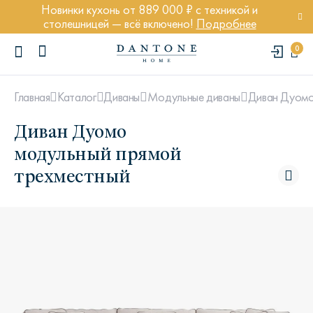
Новинки кухонь от 889 000 ₽ с техникой и
столешницей — всё включено!
Подробнее
0
Главная
Каталог
Диваны
Модульные диваны
Диван Дуомо
Диван Дуомо
модульный прямой
трехместный
ПОПУЛЯРНЫЕ ЗАПРОСЫ
Диван Марсель
Кресло Энди
Кровать Ньюбери
Стул Престон
Textures