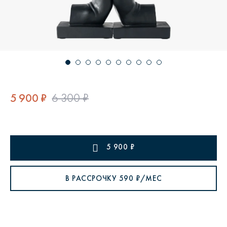
5 900 ₽
6 300 ₽
5 900
₽
В РАССРОЧКУ
590
₽/МЕС