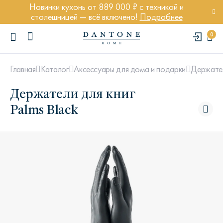
Новинки кухонь от 889 000 ₽ с техникой и
столешницей — всё включено!
Подробнее
0
Главная
Каталог
Аксессуары для дома и подарки
Держател
Держатели для книг
Palms Black
ПОПУЛЯРНЫЕ ЗАПРОСЫ
Диван Марсель
Кресло Энди
Кровать Ньюбери
Стул Престон
Textures