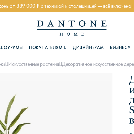
хонь от 889 000 ₽ с техникой и столешницей — всё включено!
ШОУРУМЫ
ПОКУПАТЕЛЯМ
ДИЗАЙНЕРАМ
БИЗНЕСУ
Декоративное искусственное дерево
рки
Искусственные растения
Коллекции
S
в
Глазго
Хэмптон
Ч