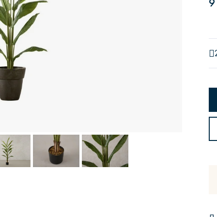
9
Сити
Джей
Б
Тауэр
Брутал
Б