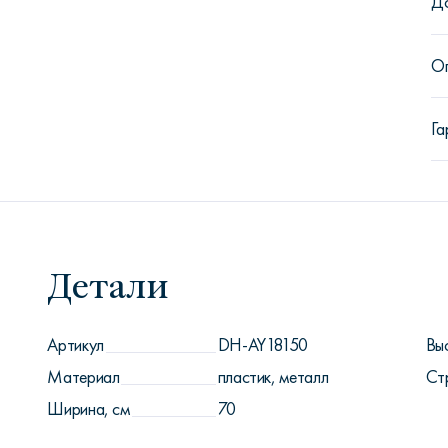
Д
О
Га
Детали
Артикул
DH-AY18150
Вы
Материал
пластик, металл
Ст
Ширина, см
70