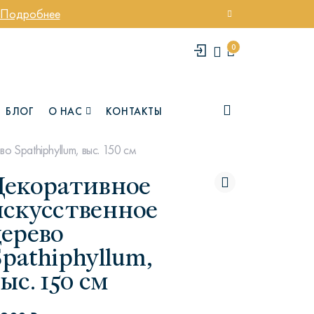
Подробнее
0
БЛОГ
О НАС
КОНТАКТЫ
 Spathiphyllum, выс. 150 см
Декоративное
искусственное
дерево
pathiphyllum,
ыс. 150 см
елси
Юми