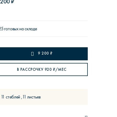
 200 ₽
25 готовых на складе
рутал22
Аптаун
9 200
₽
В РАССРОЧКУ
920
₽/МЕС
эйсик
№1
11 стеблей ,11 листьев