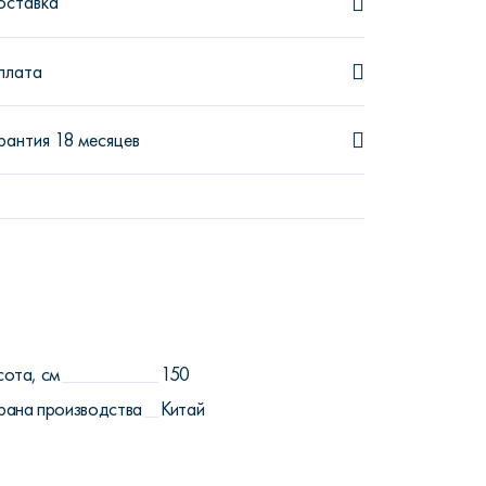
оставка
плата
рантия 18 месяцев
сота, см
150
рана производства
Китай